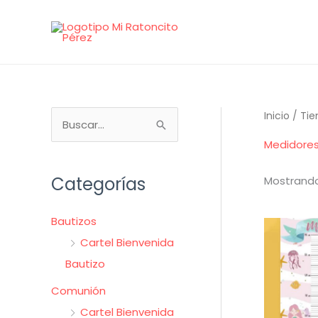
Ir
al
contenido
B
Inicio
/
Tie
u
Medidores 
s
Categorías
Mostrando
c
a
Bautizos
r
Cartel Bienvenida
p
Bautizo
o
r
Comunión
:
Cartel Bienvenida