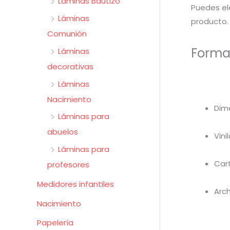
Láminas Bautizo
Puedes ele
Láminas
producto. 
Comunión
Forma
Láminas
decorativas
Láminas
Nacimiento
Dim
Láminas para
abuelos
Vin
Láminas para
Car
profesores
Medidores infantiles
Arch
Nacimiento
Papelería