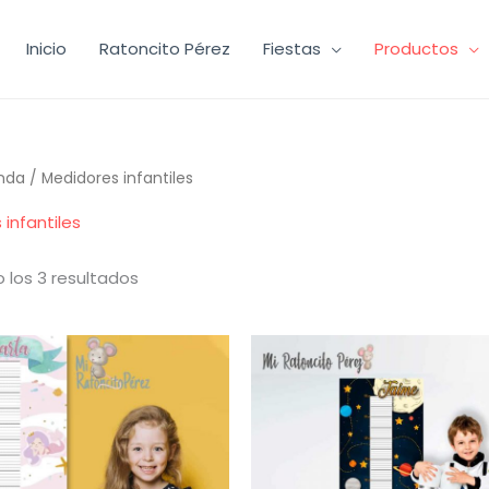
Inicio
Ratoncito Pérez
Fiestas
Productos
nda
/ Medidores infantiles
infantiles
Ordenado
 los 3 resultados
por
los
últimos