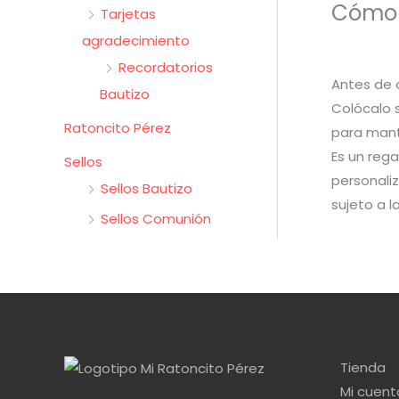
Cómo e
Tarjetas
agradecimiento
Recordatorios
Antes de 
Bautizo
Colócalo s
Ratoncito Pérez
para mante
Es un rega
Sellos
personaliz
Sellos Bautizo
sujeto a l
Sellos Comunión
Tienda
Mi cuent