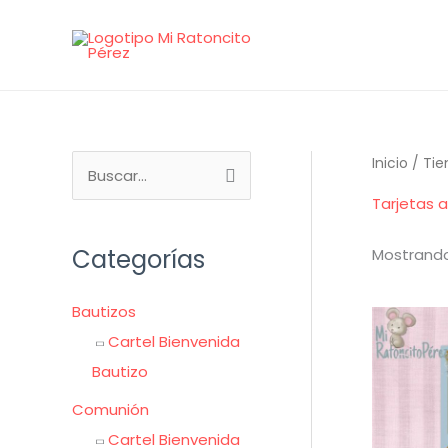
Ir
al
contenido
B
Inicio
/
Tie
u
Tarjetas 
s
Categorías
Mostrando
c
a
Bautizos
r
Cartel Bienvenida
p
Bautizo
o
r
Comunión
:
Cartel Bienvenida