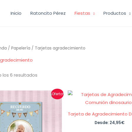
Inicio
Ratoncito Pérez
Fiestas
Productos
nda
/
Papelería
/ Tarjetas agradecimiento
agradecimiento
Ordenado
 los 6 resultados
por
los
últimos
¡Oferta!
Tarjeta de Agradecimiento D
Desde:
24,95
€