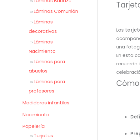
Láminas Bautizo
Tarje
Láminas Comunión
Láminas
Las
tarje
decorativas
acompañaro
Láminas
una fotog
Nacimiento
En esta ca
Láminas para
recuerdo i
abuelos
celebració
Cómo e
Láminas para
profesores
Medidores infantiles
Nacimiento
Defi
Papelería
Pre
Tarjetas