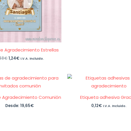
de Agradecimiento Estrellas
El
El
48
€
1,24
€
I.V.A. Incluido.
precio
precio
original
actual
era:
es:
2,48€.
1,24€.
e Agradecimiento Comunión
Etiqueta adhesiva Grac
Desde:
19,65
€
0,12
€
I.V.A. Incluido.