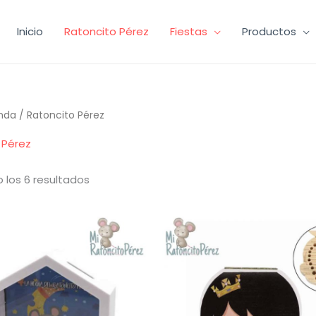
Inicio
Ratoncito Pérez
Fiestas
Productos
nda
/ Ratoncito Pérez
 Pérez
Ordenado
 los 6 resultados
por
los
últimos