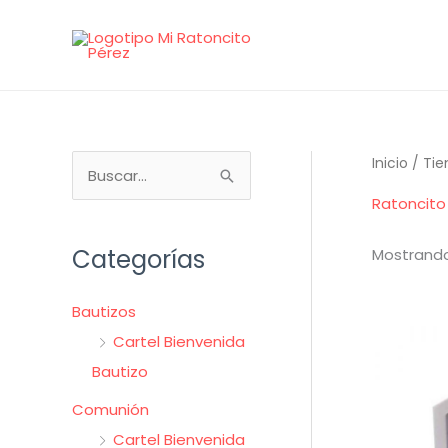
Ir
al
contenido
B
Inicio
/
Tie
u
Ratoncito
s
Categorías
Mostrando
c
a
Bautizos
r
Cartel Bienvenida
p
Bautizo
o
r
Comunión
:
Cartel Bienvenida