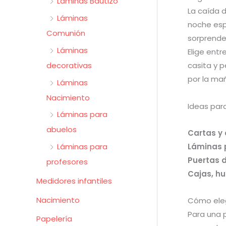
Láminas Bautizo
La caída 
Láminas
noche espe
Comunión
sorprender
Láminas
Elige ent
decorativas
casita y 
por la ma
Láminas
Nacimiento
Ideas para
Láminas para
abuelos
Cartas y 
Láminas 
Láminas para
Puertas d
profesores
Cajas, hu
Medidores infantiles
Nacimiento
Cómo eleg
Para una 
Papelería