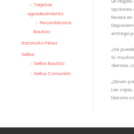
un regalo
Tarjetas
opciones d
agradecimiento
Revisa en 
Recordatorios
Disponemo
Bautizo
entrega pa
Ratoncito Pérez
¿Se puede
Sellos
Sí, muchos
Sellos Bautizo
dientes. 
Sellos Comunión
¿Sirven pa
Las cajas
historia c