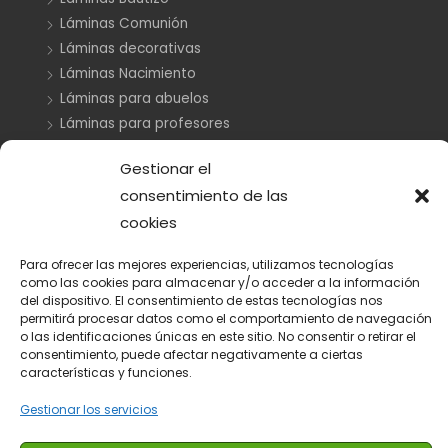
Láminas Comunión
Láminas decorativas
Láminas Nacimiento
Láminas para abuelos
Láminas para profesores
Medidores infantiles
Gestionar el
Nacimiento
consentimiento de las
Papelería
cookies
Tarjetas agradecimiento
Recordatorios Bautizo
Para ofrecer las mejores experiencias, utilizamos tecnologías
como las cookies para almacenar y/o acceder a la información
Ratoncito Pérez
del dispositivo. El consentimiento de estas tecnologías nos
Sellos
permitirá procesar datos como el comportamiento de navegación
o las identificaciones únicas en este sitio. No consentir o retirar el
Sellos Bautizo
consentimiento, puede afectar negativamente a ciertas
Sellos Comunión
características y funciones.
Gestionar los servicios