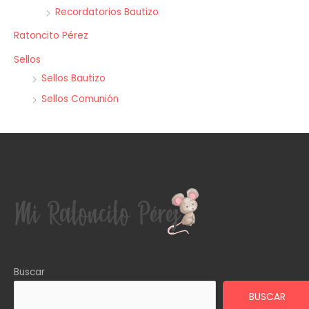
Recordatorios Bautizo
Ratoncito Pérez
Sellos
Sellos Bautizo
Sellos Comunión
Buscar
BUSCAR