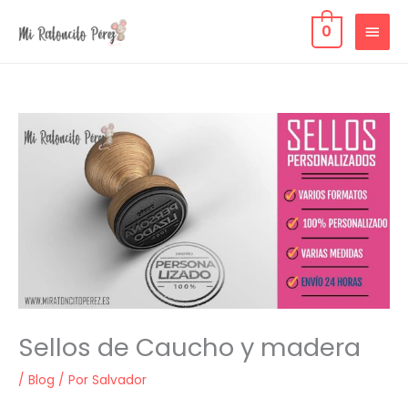
Ir
MEN
0
al
contenido
PRIN
Sellos de Caucho y madera
/
Blog
/ Por
Salvador