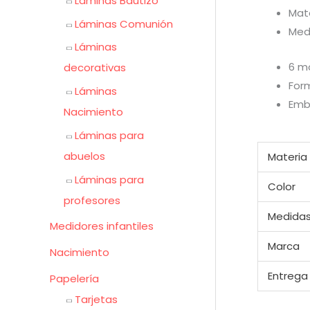
Láminas Bautizo
Mate
Láminas Comunión
Medi
Láminas
6 m
decorativas
For
Láminas
Emb
Nacimiento
Láminas para
abuelos
Materia
Láminas para
Color
profesores
Medida
Medidores infantiles
Marca
Nacimiento
Entrega
Papelería
Tarjetas