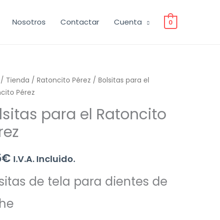
Nosotros
Contactar
Cuenta
0
/
Tienda
/
Ratoncito Pérez
/ Bolsitas para el
cito Pérez
lsitas para el Ratoncito
rez
5
€
I.V.A. Incluido.
sitas de tela para dientes de
che