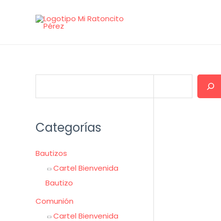
Ir
al
contenido
B
u
s
Categorías
c
a
Bautizos
r
Cartel Bienvenida
Bautizo
Comunión
Cartel Bienvenida