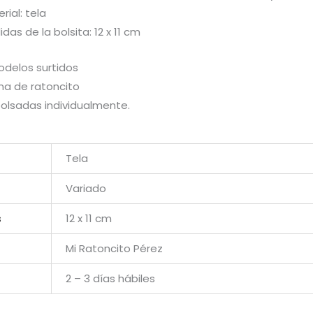
rial: tela
das de la bolsita: 12 x 11 cm
odelos surtidos
ma de ratoncito
olsadas individualmente.
Tela
Variado
s
12 x 11 cm
Mi Ratoncito Pérez
2 – 3 días hábiles