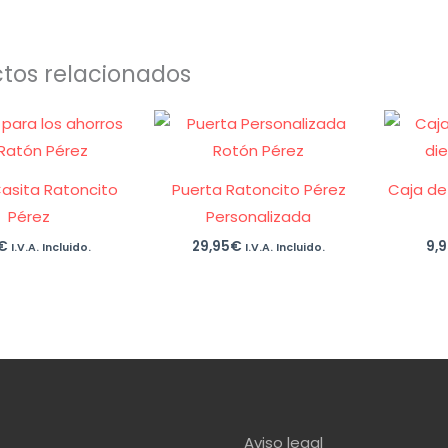
tos relacionados
asita Ratoncito
Puerta Ratoncito Pérez
Caja de
Pérez
Personalizada
€
29,95
€
9,
I.V.A. Incluido.
I.V.A. Incluido.
Aviso legal