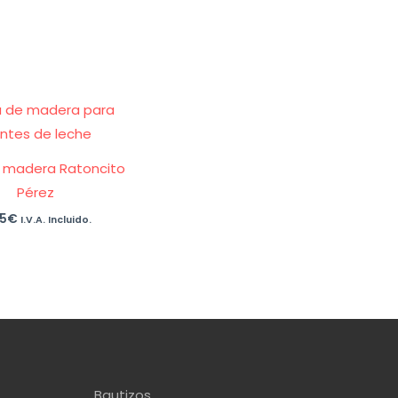
 madera Ratoncito
Pérez
95
€
I.V.A. Incluido.
Bautizos