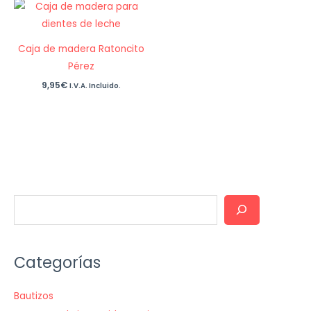
Caja de madera Ratoncito
Pérez
9,95
€
I.V.A. Incluido.
B
u
s
Categorías
c
a
Bautizos
r