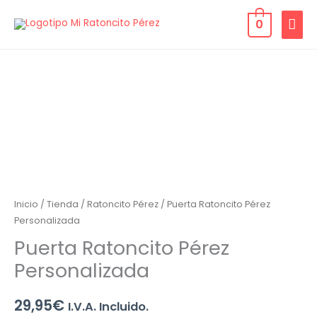
Ir
MEN
0
al
contenido
PRIN
Inicio
/
Tienda
/
Ratoncito Pérez
/ Puerta Ratoncito Pérez
Personalizada
Puerta Ratoncito Pérez
Personalizada
29,95
€
I.V.A. Incluido.