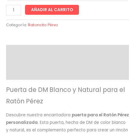
Puerta
AÑADIR AL CARRITO
Ratoncito
Pérez
Categoría:
Ratoncito Pérez
Personalizada
cantidad
Descripción
Información adicional
Valoraciones (0)
Puerta de DM Blanco y Natural para el
Ratón Pérez
Descubre nuestra encantadora
puerta para el Ratón Pérez
personalizada
. Esta puerta, hecha de DM de color blanco
y natural, es el complemento perfecto para crear un rincón