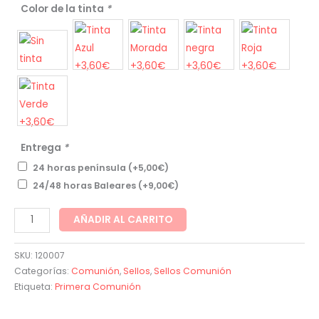
Color de la tinta
*
Entrega
*
24 horas península
(+
5,00
€
)
24/48 horas Baleares
(+
9,00
€
)
Sello
AÑADIR AL CARRITO
de
Madera
SKU:
120007
Comunión
Categorías:
Comunión
,
Sellos
,
Sellos Comunión
Etiqueta:
Primera Comunión
Cáliz
cantidad