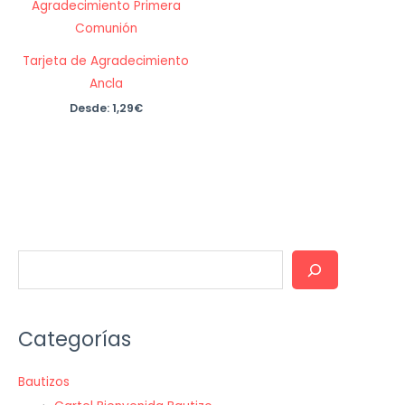
Tarjeta de Agradecimiento
Ancla
Desde:
1,29
€
B
u
s
Categorías
c
a
Bautizos
r